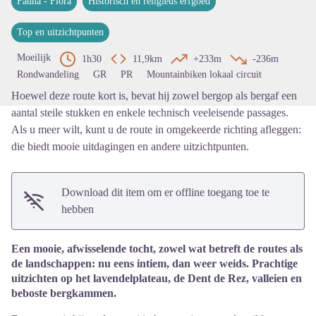
Fauna - Flora
Historisch en religieus erfgoed
Bekijk de afbeelding op volledig s
Top en uitzichtpunten
Moeilijk
1h30
11,9km
+233m
-236m
Rondwandeling
GR
PR
Mountainbiken lokaal circuit
Hoewel deze route kort is, bevat hij zowel bergop als bergaf een
aantal steile stukken en enkele technisch veeleisende passages.
Als u meer wilt, kunt u de route in omgekeerde richting afleggen:
die biedt mooie uitdagingen en andere uitzichtpunten.
Download dit item om er offline toegang toe te
hebben
Een mooie, afwisselende tocht, zowel wat betreft de routes als
de landschappen: nu eens intiem, dan weer weids. Prachtige
uitzichten op het lavendelplateau, de Dent de Rez, valleien en
beboste bergkammen.