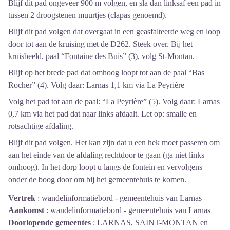
Blijf dit pad ongeveer 900 m volgen, en sla dan linksaf een pad in
tussen 2 droogstenen muurtjes (clapas genoemd).
Blijf dit pad volgen dat overgaat in een geasfalteerde weg en loop
door tot aan de kruising met de D262. Steek over. Bij het
kruisbeeld, paal “Fontaine des Buis” (3), volg St-Montan.
Blijf op het brede pad dat omhoog loopt tot aan de paal “Bas
Rocher” (4). Volg daar: Larnas 1,1 km via La Peyrière
Volg het pad tot aan de paal: “La Peyrière” (5). Volg daar: Larnas
0,7 km via het pad dat naar links afdaalt. Let op: smalle en
rotsachtige afdaling.
Blijf dit pad volgen. Het kan zijn dat u een hek moet passeren om
aan het einde van de afdaling rechtdoor te gaan (ga niet links
omhoog). In het dorp loopt u langs de fontein en vervolgens
onder de boog door om bij het gemeentehuis te komen.
Vertrek
:
wandelinformatiebord - gemeentehuis van Larnas
Aankomst
:
wandelinformatiebord - gemeentehuis van Larnas
Doorlopende gemeentes
:
LARNAS, SAINT-MONTAN en