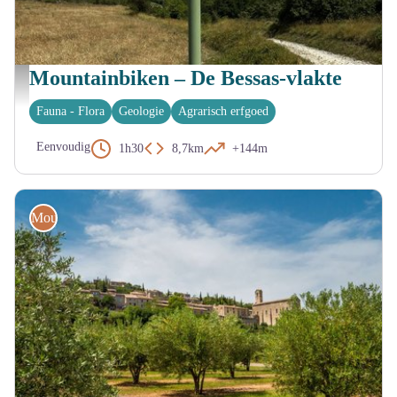
BESSAS
Mountainbiken – De Bessas-vlakte
Panneaux directionnels
Fauna - Flora
Geologie
Agrarisch erfgoed
Eenvoudig
1h30
8,7km
+144m
Mountainbike