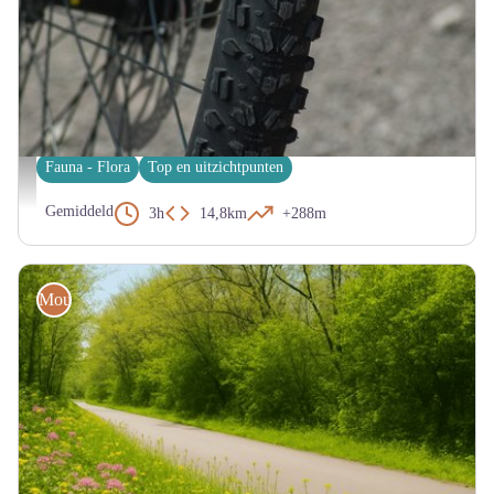
RUOMS
Mountainbiken - La Loubière
Fauna - Flora
Top en uitzichtpunten
Jack Mac
Gemiddeld
3h
14,8km
+288m
Mountainbike