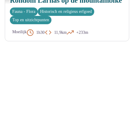
Rondom Larnas op de mountainbike
Fauna - Flora
Historisch en religieus erfgoed
Top en uitzichtpunten
Moeilijk
1h30
11,9km
+233m