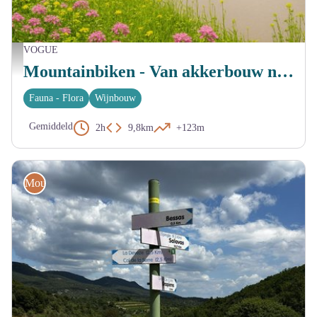
VOGUE
Marina Geray
Mountainbiken - Van akkerbouw naar wijnbouw en terug via de Voie Verte
Fauna - Flora
Wijnbouw
Gemiddeld
2h
9,8km
+123m
Mountainbike