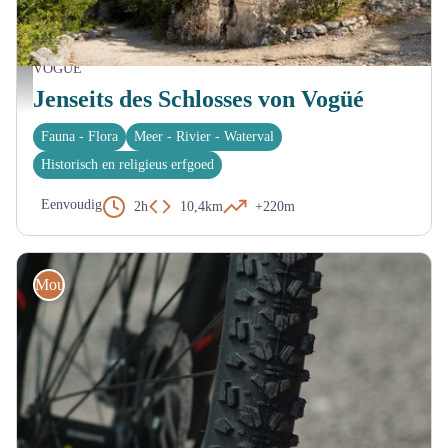
VOGUE
La chapelle de la Gleyzette - Marina Geray
Jenseits des Schlosses von Vogüé
Fauna - Flora
Meer - Rivier - Waterval
Historisch en religieus erfgoed
Eenvoudig
2h
10,4km
+220m
Mountainbike