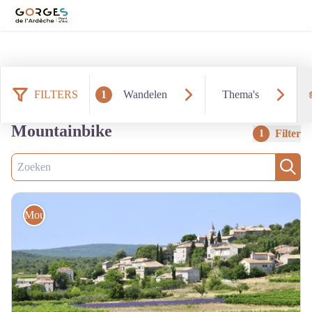
FILTERS
1
Wandelen
Thema's
10 resultaten wandelen:
Mountainbike
Filter
1
Zoek
Zoek
Mountainbike