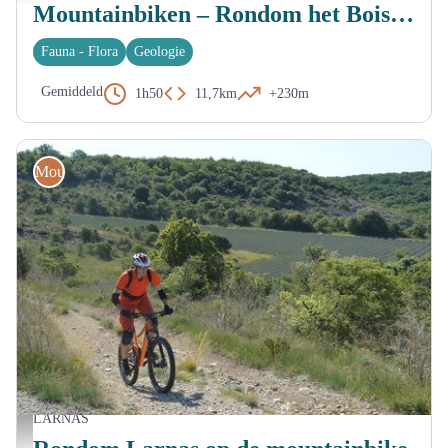
Mountainbiken – Rondom het Bois des Bruyères
Fauna - Flora
Geologie
Gemiddeld
1h50
11,7km
+230m
Mountainbike
LARNAS
Piste près de la croix vers la Nègue - Elodie Drouard