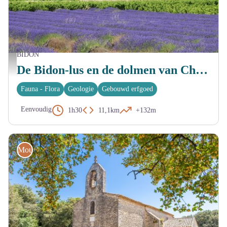
BIDON
Vue vers Bidon et les lavandes depuis la doline - M. Soulhiard
De Bidon-lus en de dolmen van Champvermeil (mountainbiken)
Fauna - Flora
Geologie
Gebouwd erfgoed
Eenvoudig
1h30
11,1km
+132m
Mountainbike