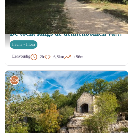
BOURG-SAINT-ANDEOL
De tocht langs de dennenbomen van het Laoul-bos (mountainbike)
Vue sur la Dent de Rez - OT GAPA
Fauna - Flora
Eenvoudig
2h
6,8km
+96m
Mountainbike