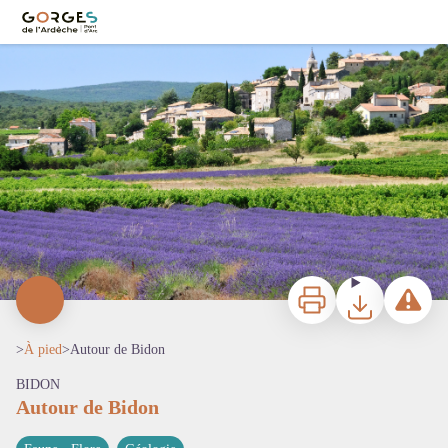
Autour de Bidon
Vue vers Bidon et les lavandes depuis la doline - M. Soulhiard
Imprimer
Télécharger
Signaler 
>
À pied
>
Autour de Bidon
BIDON
Autour de Bidon