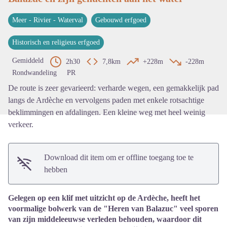
Meer - Rivier - Waterval
Gebouwd erfgoed
Bekijk de afbeelding op volledig s
Historisch en religieus erfgoed
Gemiddeld
2h30
7,8km
+228m
-228m
Rondwandeling
PR
De route is zeer gevarieerd: verharde wegen, een gemakkelijk pad
langs de Ardèche en vervolgens paden met enkele rotsachtige
beklimmingen en afdalingen. Een kleine weg met heel weinig
verkeer.
Download dit item om er offline toegang toe te
hebben
Gelegen op een klif met uitzicht op de Ardèche, heeft het
voormalige bolwerk van de "Heren van Balazuc" veel sporen
van zijn middeleeuwse verleden behouden, waardoor dit