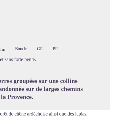
image en plein écran
Boucle
GR
PR
91m
t sans forte pente.
rres groupées sur une colline
Randonnée sur de larges chemins
 la Provence.
orêt de chêne ardéchoise ainsi que des lapiaz