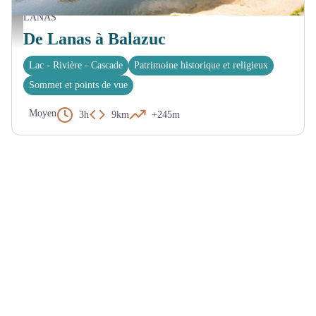
LANAS
Vue du pont de Balazuc vers le village - Marina Geray
De Lanas à Balazuc
Lac - Rivière - Cascade
Patrimoine historique et religieux
Sommet et points de vue
Moyen
3h
9km
+245m