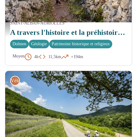
SAINT-ALBAN-AURIOLLES
Sentier bordé de murets en pierres sèches - Marina Geray
A travers l'histoire et la préhistoire à St-Alban
Dolmen
Géologie
Patrimoine historique et religieux
Moyen
4h
11,5km
+194m
Vélo