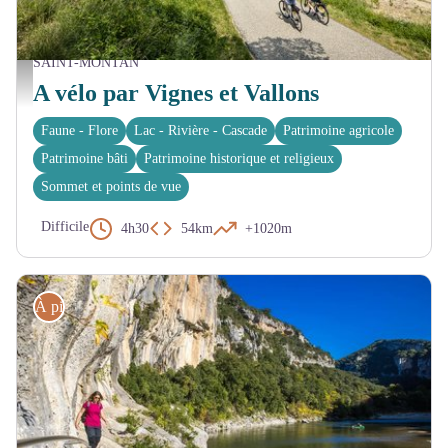
SAINT-MONTAN
Vallée de la Nègue - Mathieu Dupont
A vélo par Vignes et Vallons
Faune - Flore
Lac - Rivière - Cascade
Patrimoine agricole
Patrimoine bâti
Patrimoine historique et religieux
Sommet et points de vue
Difficile
4h30
54km
+1020m
À pied