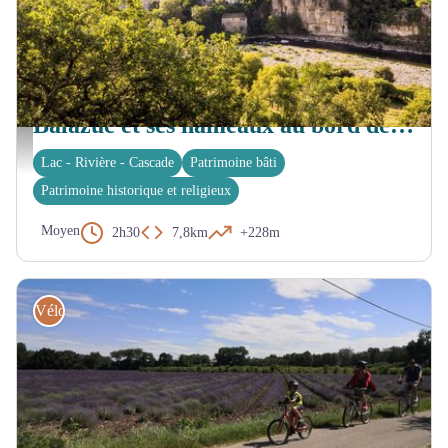
BALAZUC
Balazuc et ses hameaux au bord de l'eau
Balazuc depuis la Tour de la Reine Jeanne - Marina Geray
Lac - Rivière - Cascade
Patrimoine bâti
Patrimoine historique et religieux
Moyen
2h30
7,8km
+228m
Vélo