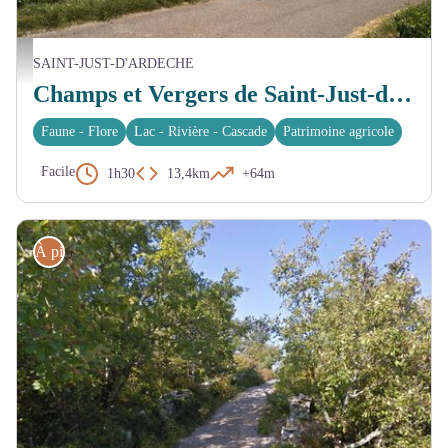
Champs de lavande - Anne Trevet
SAINT-JUST-D'ARDECHE
Champs et Vergers de Saint-Just-d'Ardèche
Faune - Flore
Lac - Rivière - Cascade
Patrimoine agricole
Facile
1h30
13,4km
+64m
À pied