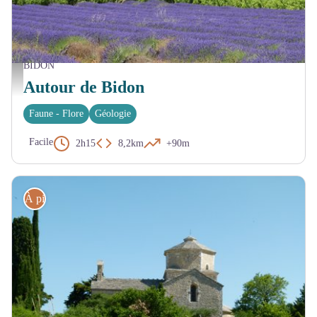
BIDON
Vue vers Bidon et les lavandes depuis la doline - M. Soulhiard
Autour de Bidon
Faune - Flore
Géologie
Facile
2h15
8,2km
+90m
À pied