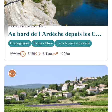
LABASTIDE-DE-VIRAC
Ardèche - rando au bord de la rivière - M. Geray
Au bord de l'Ardèche depuis les Crottes
Châtaigneraie
Faune - Flore
Lac - Rivière - Cascade
Moyen
3h30
8,1km
+276m
À pied