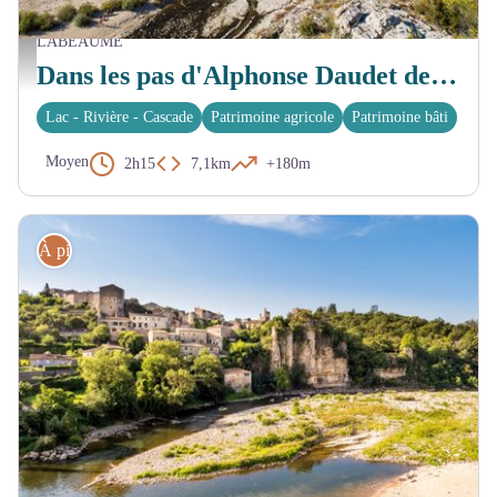
LABEAUME
Vue sur le village de Labeaume depuis le belvédère - Marina Geray
Dans les pas d'Alphonse Daudet depuis Labeaume
Lac - Rivière - Cascade
Patrimoine agricole
Patrimoine bâti
Moyen
2h15
7,1km
+180m
À pied