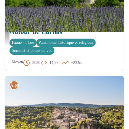
LARNAS
Autour de Larnas
Eglise Saint Pierre de Larnas et lavandes - Elodie Drouard
Faune - Flore
Patrimoine historique et religieux
Sommet et points de vue
Moyen
3h30
11,9km
+233m
À pied