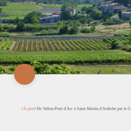
>
À pied
>
De Vallon-Pont-d'Arc à Saint-Martin-d'Ardèche par le 