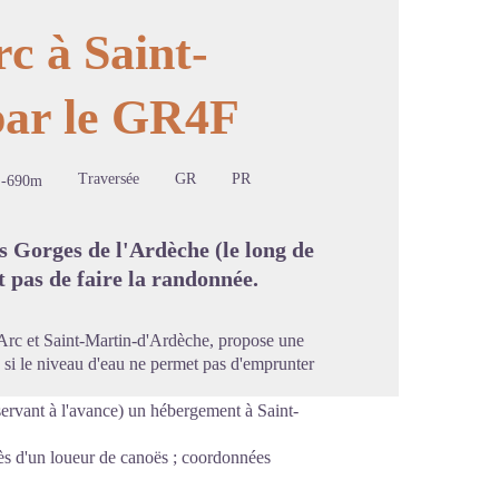
c à Saint-
par le GR4F
image en plein écran
Traversée
GR
PR
-690m
s Gorges de l'Ardèche (le long de
t pas de faire la randonnée.
Arc et Saint-Martin-d'Ardèche, propose une
 si le niveau d'eau ne permet pas d'emprunter
éservant à l'avance) un hébergement à
Saint-
rès d'un loueur de canoës ; coordonnées